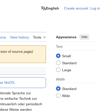
English
Create account
Log in
Appearance
hide
urce
View history
Tools
Text
sion of source page)
Small
Standard
Large
Width
use NixOS.
Standard
ktionale Sprache zur
Wide
ne einfache Technik zur
tinuierlich oder periodisch
uf diese Weise werden