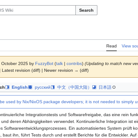
Search
Read
View so
 7 October 2025 by
FuzzyBot
(
talk
|
contribs
)
(Updating to match new ver
 Latest revision (diff) | Newer revision → (diff)
ch
English
русский
中文（中国大陆）
日本語
 be used by Nix/NixOS package developers; it is not needed to simply 
ntinuierliche Integrationstests und Softwarefreigabe, das eine rein fun
und deren Abhängigkeiten verwendet. Kontinuierliche Integration ist ei
s Softwareentwicklungsprozesses. Ein automatisiertes System prüft kon
 baut ihn, führt Tests durch und erstellt Berichte für die Entwickler. A