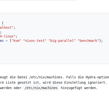
[
alhost"
;
;
4-linux"
;
es
=
[
"kvm"
"nixos-test"
"big-parallel"
"benchmark"
];
zeugt die Datei /etc/nix/machines. Falls die Hydra-optio
re Liste gesetzt ist, wird diese Einstellung ignoriert. 
 werden oder
/etc/nix/machines
hinzugefügt werden.