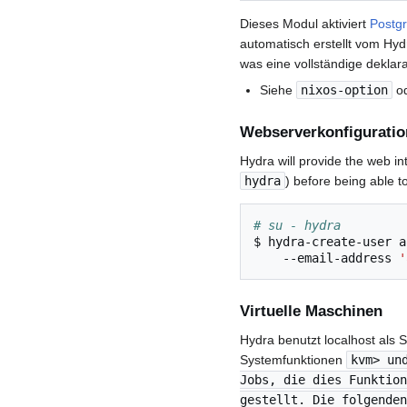
Dieses Modul aktiviert
Postg
automatisch erstellt vom Hyd
was eine vollständige deklar
Siehe
nixos-option
od
Webserverkonfiguratio
Hydra will provide the web i
hydra
) before being able 
# su - hydra
$
hydra-create-user
a
--email-address
'
Virtuelle Maschinen
Hydra benutzt localhost als 
Systemfunktionen
kvm> u
Jobs, die dies Funktion
gestellt. Die folgenden