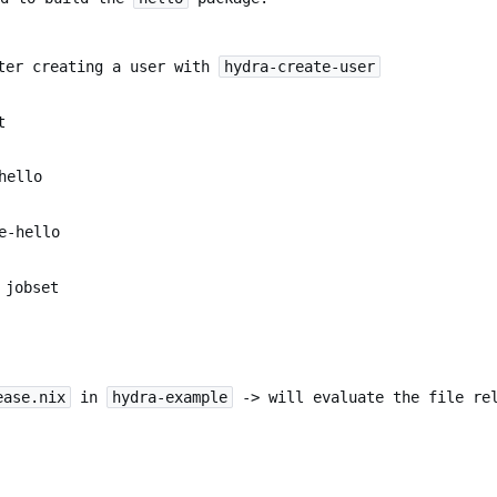
fter creating a user with
hydra-create-user
t
hello
e-hello
 jobset
ease.nix
in
hydra-example
-> will evaluate the file rel