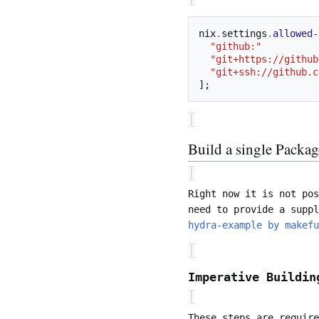
nix
.
settings
.
allowed-
"github:"
"git+https://github
"git+ssh://github.c
];
Build a single Packa
Right now it is not pos
need to provide a suppl
hydra-example by makefu
Imperative Buildin
These steps are requir