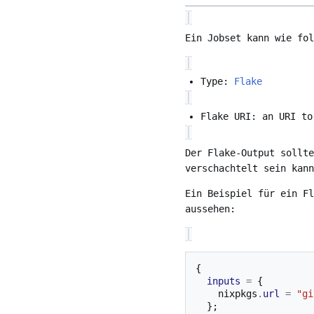
Ein Jobset kann wie fol
Type:
Flake
Flake URI: an URI to
Der Flake-Output sollt
verschachtelt sein kann
Ein Beispiel für ein Fl
aussehen:
{
inputs
=
{
    nixpkgs
.
url
=
"gi
};