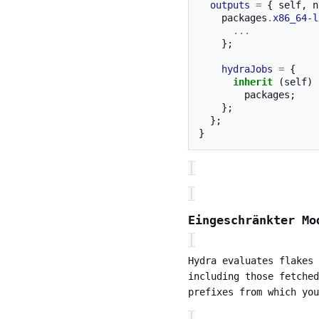
outputs
=
{
 self
,
 n
    packages
.
x86_64-l
...
};
hydraJobs
=
{
inherit
(
self
)
        packages
;
};
};
}
Eingeschränkter Mo
Hydra evaluates flakes
including those fetche
prefixes from which you