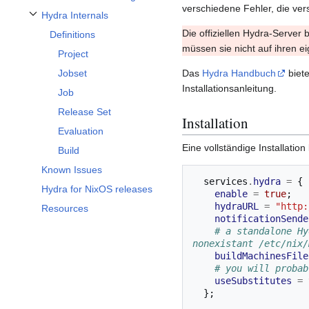
verschiedene Fehler, die ve
Hydra Internals
Toggle Hydra Internals subsection
Die offiziellen Hydra-Server 
Definitions
müssen sie nicht auf ihren 
Project
Jobset
Das
Hydra Handbuch
biete
Installationsanleitung.
Job
Release Set
Installation
Evaluation
Eine vollständige Installation
Build
Known Issues
  services
.
hydra
=
{
Hydra for NixOS releases
enable
=
true
;
hydraURL
=
"http:
Resources
notificationSende
# a standalone Hy
nonexistant /etc/nix/
buildMachinesFile
# you will probab
useSubstitutes
=
};