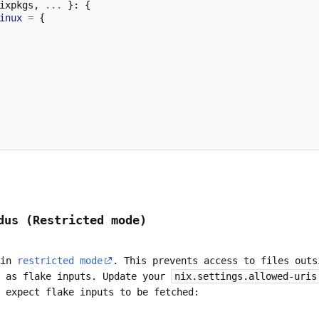
ixpkgs
,
...
}:
{
inux
=
{
dus (Restricted mode)
 in
restricted mode
. This prevents access to files outs
d as flake inputs. Update your
nix.settings.allowed-uris
 expect flake inputs to be fetched: