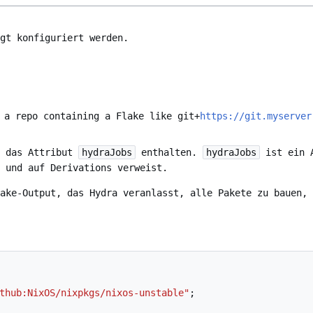
gt konfiguriert werden.
 a repo containing a Flake like git+
https://git.myserver
e das Attribut
hydraJobs
enthalten.
hydraJobs
ist ein A
 und auf Derivations verweist.
ake-Output, das Hydra veranlasst, alle Pakete zu bauen, 
thub:NixOS/nixpkgs/nixos-unstable"
;