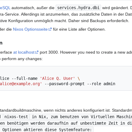
reSQL
automatisch, außer die
services.hydra.dbi
wird geändert. 
ra-Service. Allerdings ist anzumerken, das zusätzliche Daten in der D
ative Konfiguration unmöglich macht. Daher sind Backups erforderlich.
er die
Nixos Optionsseite
für eine Liste aller Optionen.
n
nterface
at localhost
port 3000. However you need to create a new ad
to perform any changes:
lice
--full-name
'Alice Q. User'
\
alice@example.org'
--password-prompt
--role
Standardbuildmaschine, wenn nichts anderes konfiguriert ist. Standardm
nd
nixos-test
in Nix, zum benutzen von Virtuellen Maschi
en benötigen werden daraufhin auf unbestimmte Zeit in di
 Optionen aktieren diese Systemfeature: