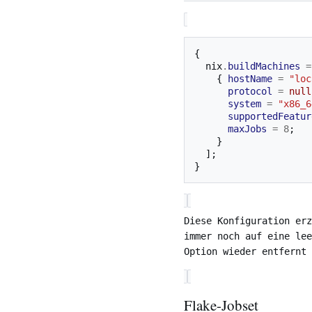
{
  nix
.
buildMachines
=
{
hostName
=
"loc
protocol
=
null
system
=
"x86_6
supportedFeatur
maxJobs
=
8
;
}
];
}
Diese Konfiguration er
immer noch auf eine lee
Option wieder entfernt
Flake-Jobset