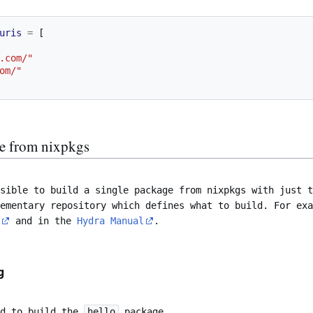
uris
=
[
.com/"
om/"
ge from nixpkgs
sible to build a single package from nixpkgs with just t
ementary repository which defines what to build. For exa
and in the
Hydra Manual
.
g
ed to build the
hello
package.