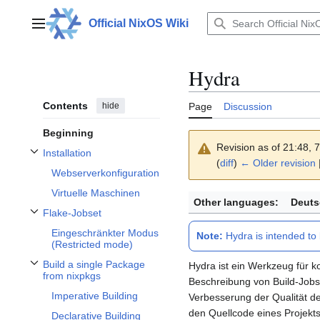
Jump
to
Official NixOS Wiki
Main menu
content
Hydra
Contents
hide
Page
Discussion
Beginning
Revision as of 21:48,
Installation
Toggle Installation subsection
(
diff
)
← Older revision
|
Webserverkonfiguration
Virtuelle Maschinen
Other languages:
Deuts
Flake-Jobset
Toggle Flake-Jobset subsection
Eingeschränkter Modus
Note:
Hydra is intended to
(Restricted mode)
Build a single Package
Hydra ist ein Werkzeug für ko
Toggle Build a single Package from nixpkgs subsection
from nixpkgs
Beschreibung von Build-Jobs 
Imperative Building
Verbesserung der Qualität de
den Quellcode eines Projekts,
Declarative Building