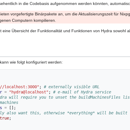
rsehentlich in die Codebasis aufgenommen werden könnten, automatisc
bieten vorgefertigte Binärpakete an, um die Aktualisierungszeit für Nix
eigenen Computern kompilieren.
t eine Übersicht der Funktionalität und Funktionen von Hydra sowohl al
 kann wie folgt konfiguriert werden:
//localhost:3000"
;
# externally visible URL
r
=
"hydra@localhost"
;
# e-mail of Hydra service
dra will require you to unset the buildMachinesFiles lis
machines
s
=
[];
ly also want this, otherwise *everything* will be built 
true
;