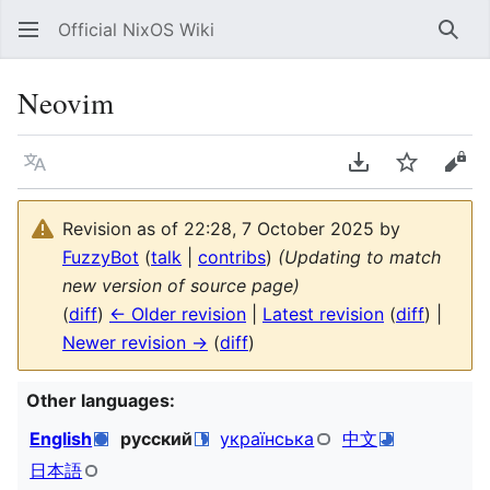
Official NixOS Wiki
Sear
Neovim
Language
Download PDF
Watch
Vie
Revision as of 22:28, 7 October 2025 by
FuzzyBot
(
talk
|
contribs
)
(Updating to match
new version of source page)
(
diff
)
← Older revision
|
Latest revision
(
diff
) |
Newer revision →
(
diff
)
Other languages:
English
русский
українська
中文
日本語