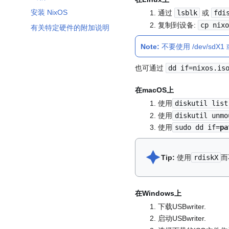
安装 NixOS
通过
lsblk
或
fdi
复制到设备:
cp nix
有关特定硬件的附加说明
Note:
不要使用 /dev/sdX
也可通过
dd if=nixos.is
在macOS上
使用
diskutil list
使用
diskutil unm
使用
sudo dd if=
pa
🟆︎
Tip:
使用
rdiskX
而
在Windows上
下载USBwriter.
启动USBwriter.