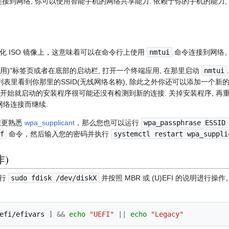
i连接到网络, 你可以使用智能手机的网络共享能力. 依赖于你的手机的能力
化 ISO 镜像上，这意味着可以在命令行上使用
nmtui
命令连接到网络
ons(应用)"标签页或者在底部的启动栏, 打开一个终端应用, 在那里启动
nmtui
在列表里看到你那里的SSID(无线网络名称), 除此之外你还可以添加一个新
 一开始就启动的安装程序很可能还没有检测到新的连接. 关掉安装程序, 
网络连接而继续.
您更熟悉
wpa_supplicant
，那么您也可以运行
wpa_passphrase ESSID
f
命令，然后输入您的密码并执行
systemctl restart wpa_suppli
作)
运行
sudo fdisk /dev/diskX
并按照 MBR 或 (U)EFI 的说明进
efi/efivars
]
&&
echo
"UEFI"
||
echo
"Legacy"