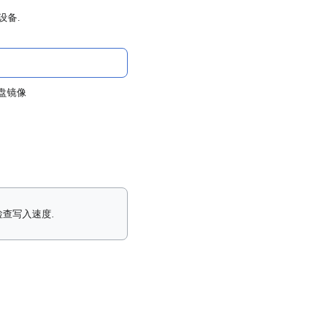
设备.
盘镜像
检查写入速度.