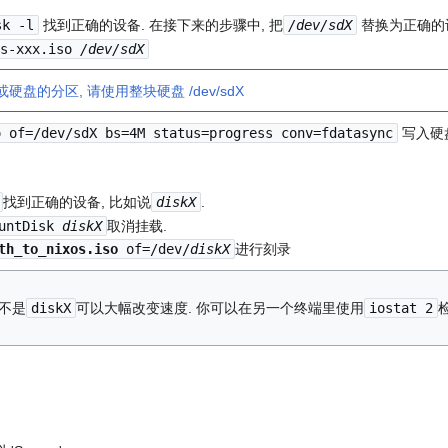
sk -l
找到正确的设备. 在接下来的步骤中, 把
/dev/sdX
替换为正确的
os-xxx.iso
/dev/sdX
1 或硬盘的分区, 请使用整块硬盘 /dev/sdX
o of=/dev/sdX bs=4M status=progress conv=fdatasync
写入硬
找到正确的设备, 比如说
diskX
.
ountDisk
diskX
取消挂载.
th_to_nixos.iso
of=/dev/
diskX
进行刻录
不是
diskX
可以大幅改变速度. 你可以在另一个终端里使用
iostat 2