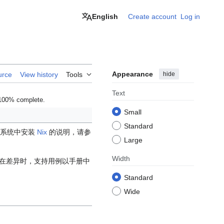
English
Create account
Log in
Appearance
hide
urce
View history
Tools
Text
 100% complete.
Small
Standard
作系统中安装
Nix
的说明，请参
Large
Width
在差异时，支持用例以手册中
Standard
Wide