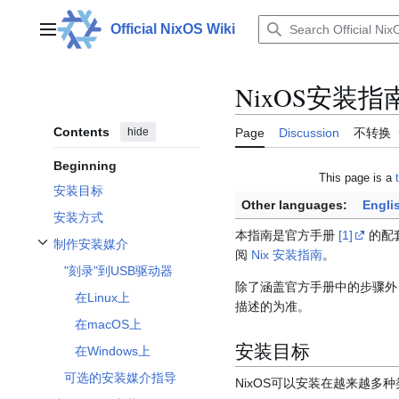
Jump
to
Official NixOS Wiki
Main menu
content
NixOS安装指
Contents
hide
Page
Discussion
不转换
Beginning
This page is a
安装目标
Other languages:
Engli
安装方式
本指南是官方手册
[1]
的配
制作安装媒介
Toggle 制作安装媒介 subsection
阅
Nix 安装指南
。
"刻录"到USB驱动器
除了涵盖官方手册中的步骤外
在Linux上
描述的为准。
在macOS上
安装目标
在Windows上
可选的安装媒介指导
NixOS可以安装在越来越多种