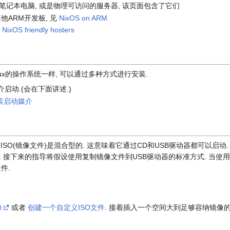
式机, 笔记本电脑, 或是物理可访问的服务器, 该页面包含了它们
他ARM开发板, 见
NixOS on ARM
见
NixOS friendly hosters
inux的操作系统一样, 可以通过多种方式进行安装.
启动.(会在下面讲述.)
安装启动媒介
安装程序ISO(镜像文件)是混合型的. 这意味着它通过CD和USB驱动器都可以启动
 接下来的指导将假设使用复制镜像文件到USB驱动器的标准方式. 当使用C
件.
像
或者
创建一个自定义ISO文件
. 接着插入一个空间大到足够容纳镜像的U