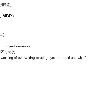
例设置。
, MBR）
tal)
ent for performance)
引导扇区的大小)
> warning of overwriting existing system, could use wipefs