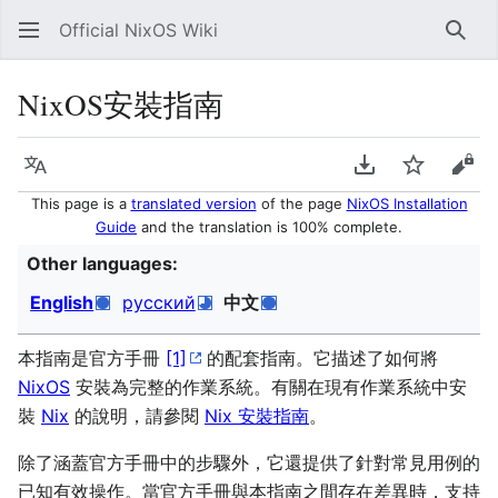
Official NixOS Wiki
Sear
NixOS安裝指南
Language
Download PDF
Watch
Vie
This page is a
translated version
of the page
NixOS Installation
Guide
and the translation is 100% complete.
Other languages:
English
русский
中文
本指南是官方手冊
[1]
的配套指南。它描述了如何將
NixOS
安裝為完整的作業系統。有關在現有作業系統中安
裝
Nix
的說明，請參閱
Nix 安裝指南
。
除了涵蓋官方手冊中的步驟外，它還提供了針對常見用例的
已知有效操作。當官方手冊與本指南之間存在差異時，支持