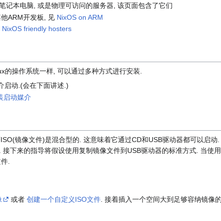
式机, 笔记本电脑, 或是物理可访问的服务器, 该页面包含了它们
他ARM开发板, 见
NixOS on ARM
见
NixOS friendly hosters
inux的操作系统一样, 可以通过多种方式进行安装.
启动.(会在下面讲述.)
安装启动媒介
安装程序ISO(镜像文件)是混合型的. 这意味着它通过CD和USB驱动器都可以启动
 接下来的指导将假设使用复制镜像文件到USB驱动器的标准方式. 当使用C
件.
像
或者
创建一个自定义ISO文件
. 接着插入一个空间大到足够容纳镜像的U