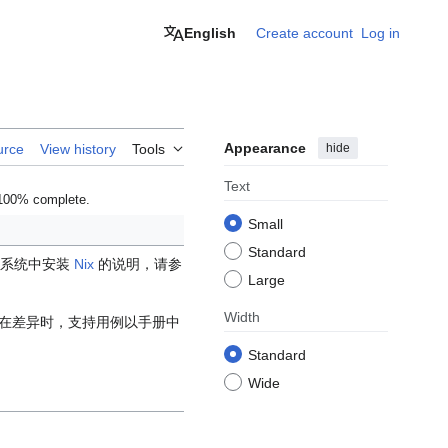
English
Create account
Log in
Appearance
hide
urce
View history
Tools
Text
 100% complete.
Small
Standard
作系统中安装
Nix
的说明，请参
Large
Width
在差异时，支持用例以手册中
Standard
Wide