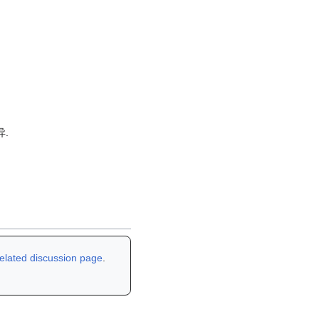
.
related discussion page
.