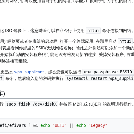
i连接到网络, 你可以使用智能手机的网络共享能力. 依赖于你的手机的能力
化 ISO 镜像上，这意味着可以在命令行上使用
nmtui
命令连接到网络
ons(应用)"标签页或者在底部的启动栏, 打开一个终端应用, 在那里启动
nmtui
在列表里看到你那里的SSID(无线网络名称), 除此之外你还可以添加一个新
 一开始就启动的安装程序很可能还没有检测到新的连接. 关掉安装程序, 
网络连接而继续.
您更熟悉
wpa_supplicant
，那么您也可以运行
wpa_passphrase ESSID
f
命令，然后输入您的密码并执行
systemctl restart wpa_suppli
作)
运行
sudo fdisk /dev/diskX
并按照 MBR 或 (U)EFI 的说明进
efi/efivars
]
&&
echo
"UEFI"
||
echo
"Legacy"