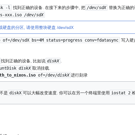
sk -l
找到正确的设备. 在接下来的步骤中, 把
/dev/sdX
替换为正确的
os-xxx.iso
/dev/sdX
1 或硬盘的分区, 请使用整块硬盘 /dev/sdX
o of=/dev/sdX bs=4M status=progress conv=fdatasync
写入硬
找到正确的设备, 比如说
diskX
.
ountDisk
diskX
取消挂载.
th_to_nixos.iso
of=/dev/
diskX
进行刻录
不是
diskX
可以大幅改变速度. 你可以在另一个终端里使用
iostat 2