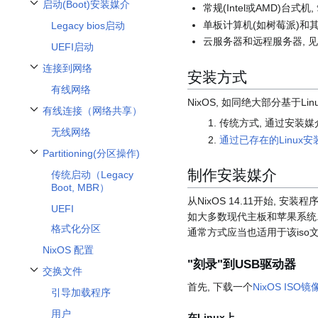
启动(Boot)安装媒介
常规(Intel或AMD)台
Toggle 启动(Boot)安装媒介 subsection
单板计算机(如树莓派)和其
Legacy bios启动
云服务器和远程服务器, 
UEFI启动
连接到网络
安装方式
Toggle 连接到网络 subsection
有线网络
NixOS, 如同绝大部分基于L
有线连接（网络共享）
Toggle 有线连接（网络共享） subsection
传统方式, 通过安装媒介
无线网络
通过已存在的Linux
Partitioning(分区操作)
Toggle Partitioning(分区操作) subsection
制作安装媒介
传统启动（Legacy
Boot, MBR）
从NixOS 14.11开始, 
UEFI
如大多数现代主板和苹果系统.
格式化分区
通常方式应当也适用于该iso文
NixOS 配置
"刻录"到USB驱动器
交换文件
Toggle 交换文件 subsection
首先, 下载一个
NixOS ISO镜
引导加载程序
用户
在Linux上