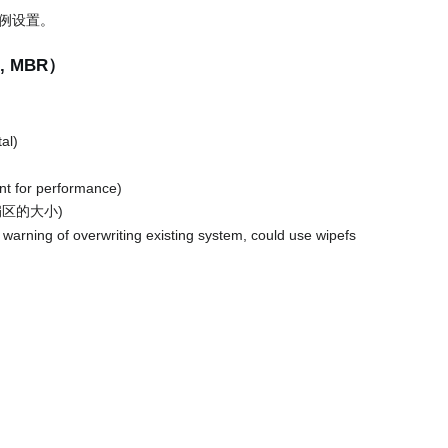
例设置。
, MBR）
tal)
ent for performance)
引导扇区的大小)
> warning of overwriting existing system, could use wipefs