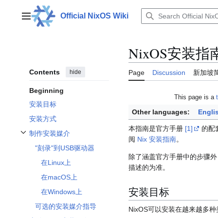
Jump
to
Official NixOS Wiki
Main menu
content
NixOS安装指
Contents
hide
Page
Discussion
新加坡
Beginning
This page is a
安装目标
Other languages:
Engli
安装方式
本指南是官方手册
[1]
的配
制作安装媒介
Toggle 制作安装媒介 subsection
阅
Nix 安装指南
。
"刻录"到USB驱动器
除了涵盖官方手册中的步骤外
在Linux上
描述的为准。
在macOS上
安装目标
在Windows上
可选的安装媒介指导
NixOS可以安装在越来越多种