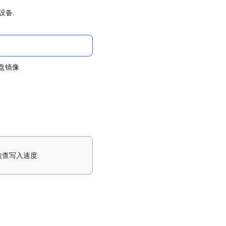
设备.
盘镜像
检查写入速度.