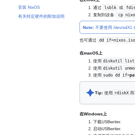
安装 NixOS
通过
lsblk
或
fdi
复制到设备:
cp nix
有关特定硬件的附加说明
Note:
不要使用 /dev/sdX
也可通过
dd if=nixos.is
在macOS上
使用
diskutil list
使用
diskutil unm
使用
sudo dd if=
pa
🟆︎
Tip:
使用
rdiskX
而
在Windows上
下载USBwriter.
启动USBwriter.