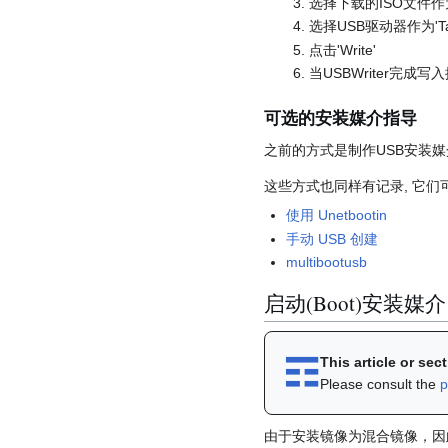
选择下载的ISO文件作为'
选择USB驱动器作为'Tar
点击'Write'
当USBWriter完成
可选的安装媒介指导
之前的方式是制作USB安装媒
这些方式也同样有记录, 它们
使用 Unetbootin
手动 USB 创建
multibootusb
启动(Boot)安装媒介
☶︎
This article or se
Please consult the
p
由于安装镜像为混合镜像，因此