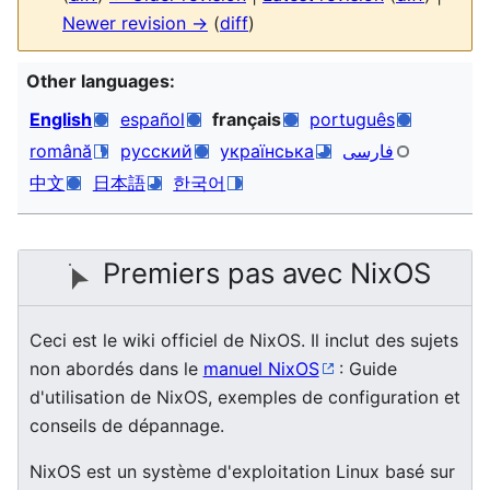
Newer revision →
(
diff
)
Other languages:
English
español
français
português
română
русский
українська
فارسی
中文
日本語
한국어
Premiers pas avec NixOS
Ceci est le wiki officiel de NixOS. Il inclut des sujets
non abordés dans le
manuel NixOS
: Guide
d'utilisation de NixOS, exemples de configuration et
conseils de dépannage.
NixOS est un système d'exploitation Linux basé sur