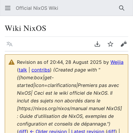
Official NixOS Wiki
Sear
Wiki NixOS
Language
Download PDF
Watch
Vie
Revision as of 20:44, 28 August 2025 by
Weijia
(
talk
|
contribs
)
(Created page with "
{{home:box|get-
started|icon=clarifications|Premiers pas avec
NixOS| Ceci est le wiki officiel de NixOS. Il
inclut des sujets non abordés dans le
[https://nixos.org/nixos/manual manuel NixOS]
: Guide d'utilisation de NixOS, exemples de
configuration et conseils de dépannage.")
(
diff
)
← Older revision
|
Latest revision
(
diff
) |