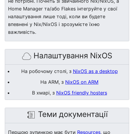
не потрібні. Почніть зі звичайного Nix/NixOS, а
Home Manager та/або Flakes інтегруйте у свої
налаштування лише тоді, коли ви будете
впевнені у Nix/NixOS і зрозумієте їхню
важливість.
Налаштування NixOS
На робочому столі, з
NixOS as a desktop
На ARM, з
NixOS on ARM
В хмарі, з
NixOS friendly hosters
Теми документації
Першою зупинкою має бути
Resources
, що