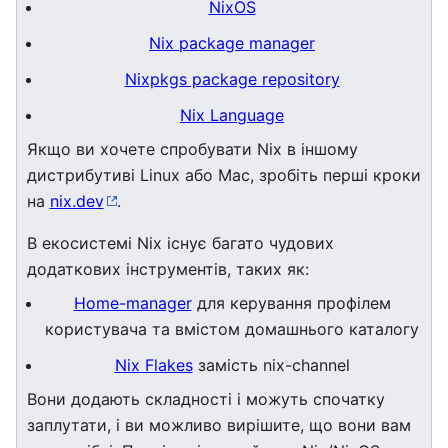
NixOS
Nix package manager
Nixpkgs package repository
Nix Language
Якщо ви хочете спробувати Nix в іншому
дистрибутиві Linux або Mac, зробіть перші кроки
на
nix.dev
.
В екосистемі Nix існує багато чудових
додаткових інструментів, таких як:
Home-manager
для керування профілем
користувача та вмістом домашнього каталогу
Nix Flakes
замість nix-channel
Вони додають складності і можуть спочатку
заплутати, і ви можливо вирішите, що вони вам