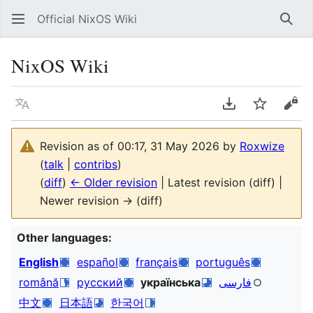
Official NixOS Wiki
Sear
NixOS Wiki
Language
Download PDF
Watch
Vie
Revision as of 00:17, 31 May 2026 by
Roxwize
(
talk
|
contribs
)
(
diff
)
← Older revision
| Latest revision (diff) |
Newer revision → (diff)
Other languages:
English
español
français
português
română
русский
українська
فارسی
中文
日本語
한국어