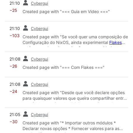
21:10
Cybergui
−25
Created page with "=== Guia em Video ==="
prev
21:10
Cybergui
−103
Created page with "Se você quer uma composição de
Configuração do NixOS, ainda experimental
Flakes
está causando muita excitação na comunidade.
Gerenciar flocos requer um bom entendimento básico
prev
21:08
Cybergui
e alguma experiência prática com o ecossistema Nix."
−26
Created page with "=== Com Flakes ==="
prev
21:08
Cybergui
−24
Created page with "Desde que você declare opções
para quaisquer valores que queira compartilhar entre
os módulos, você pode dividir sua configuração como
quiser em arquivos que são importados, direta ou
prev
21:05
Cybergui
transitivamente, pelo seu arquivo root
configuration.nix. Você também pode importar
−30
Created page with "* Importar outros módulos *
módulos de fontes remotas, usando funções como
Declarar novas opções * Fornecer valores para as
<code>builtins.fetchTarball</code>. Veja o
wiki page