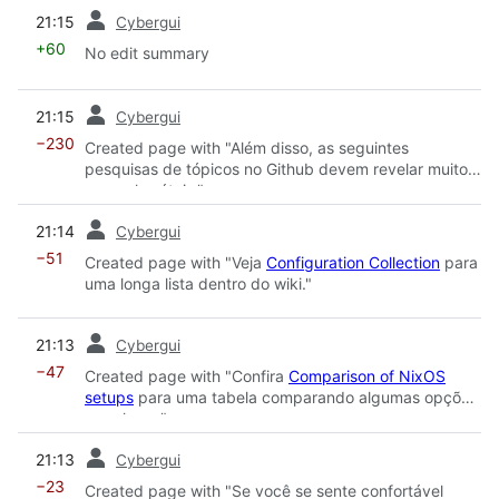
prev
21:15
Cybergui
+60
No edit summary
prev
21:15
Cybergui
−230
Created page with "Além disso, as seguintes
pesquisas de tópicos no Github devem revelar muitos
exemplos úteis."
prev
21:14
Cybergui
−51
Created page with "Veja
Configuration Collection
para
uma longa lista dentro do wiki."
prev
21:13
Cybergui
−47
Created page with "Confira
Comparison of NixOS
setups
para uma tabela comparando algumas opções
populares."
prev
21:13
Cybergui
−23
Created page with "Se você se sente confortável