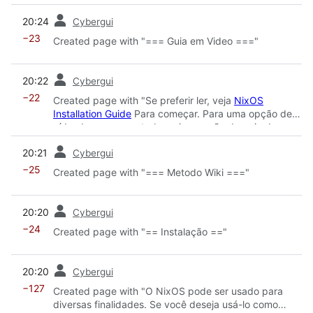
no início de 2021, também aborda todos os conceitos
prev
20:24
Cybergui
básicos de uso do NixOS como desktop e como
configurá-lo conforme sua preferência."
−23
Created page with "=== Guia em Video ==="
prev
20:22
Cybergui
−22
Created page with "Se preferir ler, veja
NixOS
Installation Guide
Para começar. Para uma opção de
vídeo bem apresentada, veja a seção de guia de
vídeo logo abaixo. Lembre-se de que, para uma
prev
20:21
Cybergui
instalação em desktop, você provavelmente precisará
começar com pelo menos 30 GiB de espaço em disco
−25
Created page with "=== Metodo Wiki ==="
disponível para os ambientes de desktop (por
exemplo, GNOME, KDE ou XFCE), navegadores (por
prev
exemplo, Firefox) e outros aplicativos gráficos (por
20:20
Cybergui
exemplo, VSCode) que seriam típicos d..."
−24
Created page with "== Instalação =="
prev
20:20
Cybergui
−127
Created page with "O NixOS pode ser usado para
diversas finalidades. Se você deseja usá-lo como