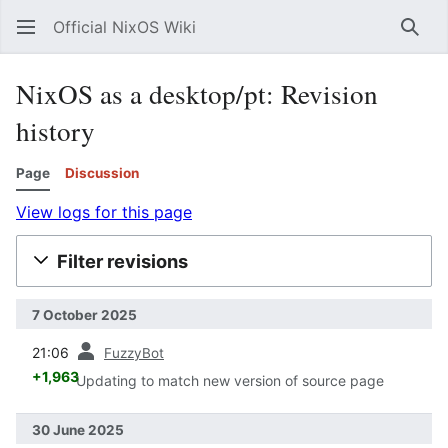
Official NixOS Wiki
Sear
NixOS as a desktop/pt: Revision
history
Page
Discussion
View logs for this page
Filter revisions
7 October 2025
prev
21:06
FuzzyBot
+1,963
Updating to match new version of source page
30 June 2025