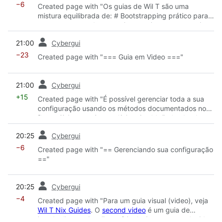
−6
Created page with "Os guias de Wil T são uma
mistura equilibrada de: # Bootstrapping prático para
se tornar capaz de gerenciar seu sistema com muita
competência usando o Home Manager, controle de
prev
21:00
Cybergui
versão do Git e, eventualmente, o Flakes. # Visões
gerais conceituais e exposição geral do ecossistema
−23
Created page with "=== Guia em Video ==="
Nix, da comunidade e dos recursos disponíveis."
prev
21:00
Cybergui
+15
Created page with "É possível gerenciar toda a sua
configuração usando os métodos documentados no
[https://nixos.org/manual/nixos/stable/index.html
NixOS official manual]. No entanto, a maioria dos
prev
20:25
Cybergui
membros da comunidade que usam o NixOS no
desktop preferem gerenciar suas configurações de
−6
Created page with "== Gerenciando sua configuração
usuário usando (e.g. "dotfiles")
Home Manager
=="
(citação necessária). O Home Manager é uma
ferramenta orientada ao usuário para declarar o que
prev
você deseja instalar e como deseja configurá-..."
20:25
Cybergui
−4
Created page with "Para um guia visual (video), veja
Wil T Nix Guides
. O
second video
é um guia de
instalação conciso. Esta série de 8 partes, produzida