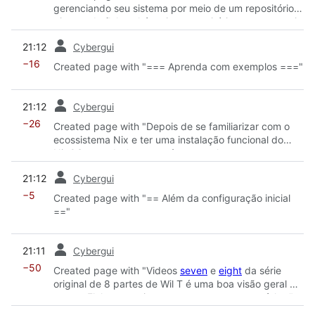
gerenciando seu sistema por meio de um repositório
git usando flakes, há muitos repositórios com os quais
você pode aprender agora!"
prev
21:12
Cybergui
−16
Created page with "=== Aprenda com exemplos ==="
prev
21:12
Cybergui
−26
Created page with "Depois de se familiarizar com o
ecossistema Nix e ter uma instalação funcional do
NixOS para desktop, você provavelmente se
interessará por personalizações e configurações mais
prev
21:12
Cybergui
detalhadas."
−5
Created page with "== Além da configuração inicial
=="
prev
21:11
Cybergui
−50
Created page with "Videos
seven
e
eight
da série
original de 8 partes de Wil T é uma boa visão geral do
que os Flakes permitem e como começar a usá-los."
prev