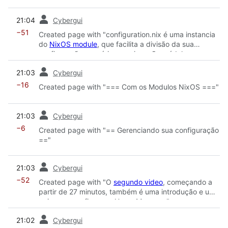
opções (é o que a maior parte do seu
ou o [https://nixos.org/manual/nixos/stable/#sec-
configuration.nix padrão faz) * Referenciar valores de
prev
writing-modules NixOS manua..."
21:04
Cybergui
opções de outros módulos (via the
<code>config</code> attribute passed to all
−51
Created page with "configuration.nix é uma instancia
modules)"
do
NixOS module
, que facilita a divisão da sua
configuração em vários arquivos. Os módulos
podem:"
prev
21:03
Cybergui
−16
Created page with "=== Com os Modulos NixOS ==="
prev
21:03
Cybergui
−6
Created page with "== Gerenciando sua configuração
=="
prev
21:03
Cybergui
−52
Created page with "O
segundo video
, começando a
partir de 27 minutos, também é uma introdução e um
guia para configurar o Home Manager."
prev
21:02
Cybergui