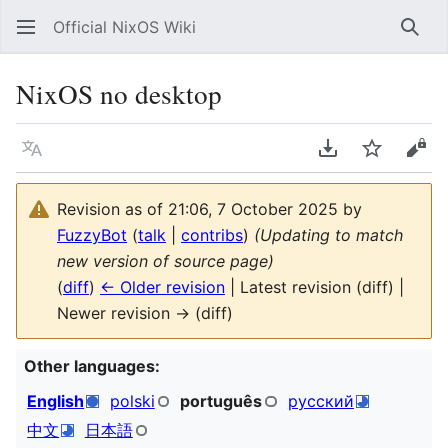
Official NixOS Wiki
Sear
NixOS no desktop
Language
Download PDF
Watch
Vie
Revision as of 21:06, 7 October 2025 by
FuzzyBot
(
talk
|
contribs
)
(Updating to match
new version of source page)
(
diff
)
← Older revision
| Latest revision (diff) |
Newer revision → (diff)
Other languages:
English
polski
português
русский
中文
日本語