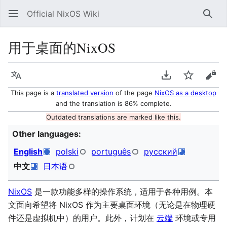
Official NixOS Wiki
Sear
用于桌面的NixOS
Language
Download PDF
Watch
Vie
This page is a
translated version
of the page
NixOS as a desktop
and the translation is 86% complete.
Outdated translations are marked like this.
Other languages:
English
polski
português
русский
中文
日本语
NixOS
是一款功能多样的操作系统，适用于各种用例。本
文面向希望将 NixOS 作为主要桌面环境（无论是在物理硬
件还是虚拟机中）的用户。此外，计划在
云端
环境或专用