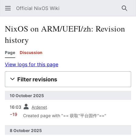
Official NixOS Wiki
Sear
NixOS on ARM/UEFI/zh: Revision
history
Page
Discussion
View logs for this page
Filter revisions
10 October 2025
prev
16:03
Ardenet
−19
Created page with "== 获取''平台固件''=="
8 October 2025