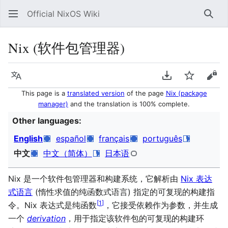
Official NixOS Wiki
Sear
Nix (软件包管理器)
Language
Download PDF
Watch
Vie
This page is a
translated version
of the page
Nix (package
manager)
and the translation is 100% complete.
Other languages:
English
español
français
português
中文
中文（简体）
日本语
Nix 是一个软件包管理器和构建系统，它解析由
Nix 表达
式语言
(惰性求值的纯函数式语言) 指定的可复现的构建指
[
1
]
令。Nix 表达式是纯函数
，它接受依赖作为参数，并生成
一个
derivation
，用于指定该软件包的可复现的构建环