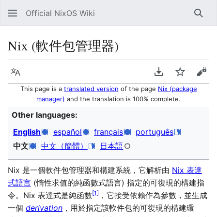
Official NixOS Wiki
Sear
Nix (軟件包管理器)
Language
Download PDF
Watch
Vie
This page is a
translated version
of the page
Nix (package
manager)
and the translation is 100% complete.
Other languages:
English
español
français
português
中文
中文（簡體）
日本語
Nix 是一個軟件包管理器和構建系統，它解析由
Nix 表達
式語言
(惰性求值的純函數式語言) 指定的可復現的構建指
[
1
]
令。Nix 表達式是純函數
，它接受依賴作為參數，並生成
一個
derivation
，用於指定該軟件包的可復現的構建環