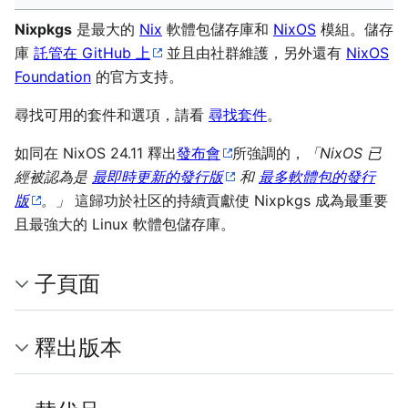
Nixpkgs
是最大的
Nix
軟體包儲存庫和
NixOS
模組。儲存
庫
託管在 GitHub 上
並且由社群維護，另外還有
NixOS
Foundation
的官方支持。
尋找可用的套件和選項，請看
尋找套件
。
如同在 NixOS 24.11 釋出
發布會
所強調的，
「NixOS 已
經被認為是
最即時更新的發行版
和
最多軟體包的發行
版
。」
這歸功於社区的持續貢獻使 Nixpkgs 成為最重要
且最強大的 Linux 軟體包儲存庫。
子頁面
釋出版本