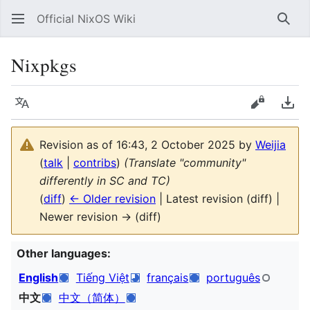
Official NixOS Wiki
Sear
Nixpkgs
Language
View sour
Dow
Revision as of 16:43, 2 October 2025 by
Weijia
(
talk
|
contribs
)
(Translate "community"
differently in SC and TC)
(
diff
)
← Older revision
| Latest revision (diff) |
Newer revision → (diff)
Other languages:
English
Tiếng Việt
français
português
中文
中文（简体）