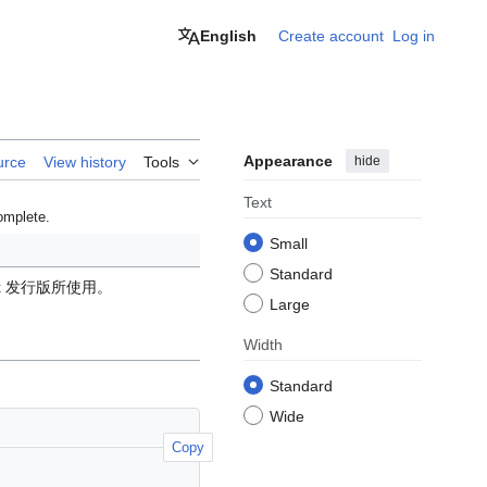
English
Create account
Log in
Appearance
hide
urce
View history
Tools
Text
omplete.
Small
Standard
 发行版所使用。
Large
Width
Standard
Wide
Copy