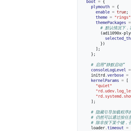
boot
=
{
plymouth
=
{
enable
=
true
;
theme
=
"rings"
themePackages
=
# 默认情况下
(
adi1090x-ply
selected_th
})
];
};
# 启用“静默启动”
consoleLogLevel
=
    initrd
.
verbose
=
kernelParams
=
[
"quiet"
"rd.udev.log_le
"rd.systemd.sho
];
# 隐藏引导加载程序
# 仍然可以通过按任
# 除非按下某个键，
    loader
.
timeout
=