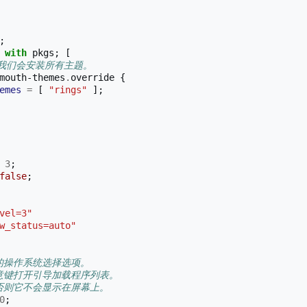
;
with
 pkgs
;
[
，我们会安装所有主题。
mouth-themes
.
override 
{
emes
=
[
"rings"
];
3
;
false
;
vel=3"
w_status=auto"
的操作系统选择选项。
意键打开引导加载程序列表。
否则它不会显示在屏幕上。
0
;