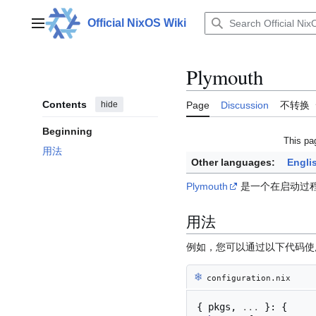
Jump
to
Official NixOS Wiki
Main menu
content
Plymouth
Contents
hide
Page
Discussion
不转换
Beginning
This pa
用法
Other languages:
Engli
Plymouth
是一个在启动过程
用法
例如，您可以通过以下代码
❄︎
configuration.nix
{
 pkgs
,
...
}:
{