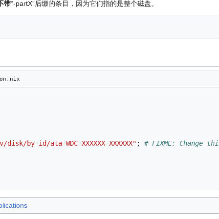
不带
“-partX”后缀的条目，因为它们指的是整个磁盘。
on.nix
v/disk/by-id/ata-WDC-XXXXXX-XXXXXX"
;
# FIXME: Change thi
lications