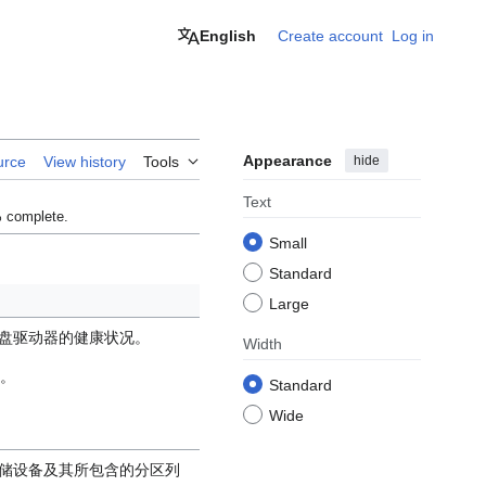
English
Create account
Log in
Appearance
hide
urce
View history
Tools
Text
% complete.
Small
Standard
Large
盘驱动器的健康状况。
Width
d。
Standard
Wide
储设备及其所包含的分区列