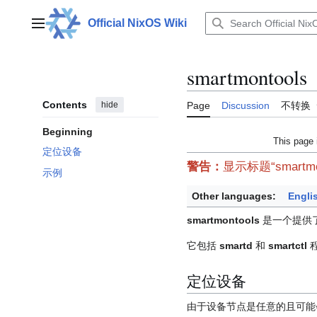
Jump
to
Official NixOS Wiki
Main menu
content
smartmontools
Contents
hide
Page
Discussion
不转换
Beginning
This page 
定位设备
警告：
显示标题“smartm
示例
Other languages:
Engli
smartmontools
是一个提供
它包括
smartd
和
smartctl
定位设备
由于设备节点是任意的且可能