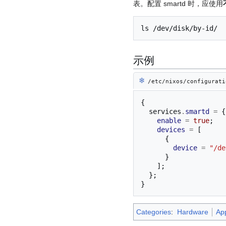
表。配置 smartd 时，应使用
ls
示例
❄︎
/etc/nixos/configurati
{
  services
.
smartd
=
{
enable
=
true
;
devices
=
[
{
device
=
"/de
}
];
};
}
Categories
:
Hardware
App