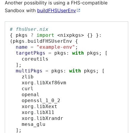
Another possibility is using a FHS-compatible
Sandbox with
buildFHSUserEnv
# fhsUser.nix
{
 pkgs 
?
import
<nixpkgs>
{}
}:
(
pkgs
.
buildFHSUserEnv 
{
name
=
"example-env"
;
targetPkgs
=
 pkgs
:
with
 pkgs
;
[
    coreutils

];
multiPkgs
=
 pkgs
:
with
 pkgs
;
[
    zlib

    xorg
.
libXxf86vm

    curl

    openal

    openssl_1_0_2

    xorg
.
libXext

    xorg
.
libX11

    xorg
.
libXrandr

    mesa_glu

];