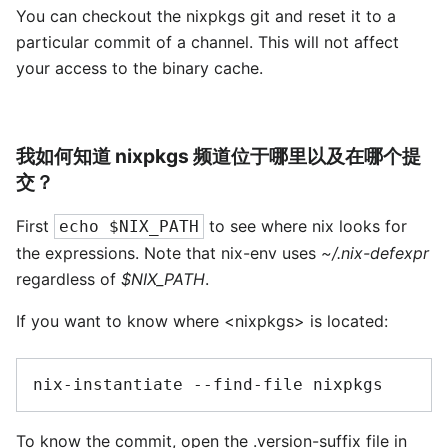
You can checkout the nixpkgs git and reset it to a
particular commit of a channel. This will not affect
your access to the binary cache.
我如何知道 nixpkgs 频道位于哪里以及在哪个提
交？
First
to see where nix looks for
echo $NIX_PATH
the expressions. Note that nix-env uses
~/.nix-defexpr
regardless of
$NIX_PATH
.
If you want to know where <nixpkgs> is located:
nix-instantiate
--find-file
To know the commit, open the .version-suffix file in