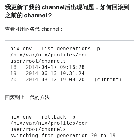
我更新了我的 channel后出现问题，如何回滚到
之前的 channel？
查看可用的各代 channel：
nix-env
--list-generations
-p
/nix/var/nix/profiles/per-
18
2014
-04-17
09
19
2014
-06-13
10
:31:24
20
2014
-08-12
19
:09:20
(
current
)
回滚到上一代的方法：
nix-env
--rollback
-p
/nix/var/nix/profiles/per-
user/root/channels

switching
from
generation
20
to
19