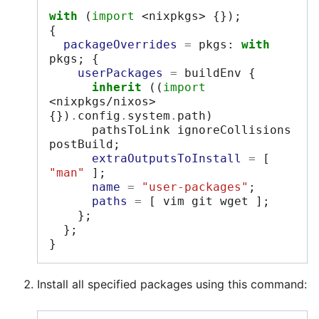
with
(
import
<nixpkgs>
{});
{
packageOverrides
=
 pkgs
:
with
pkgs
;
{
userPackages
=
 buildEnv 
{
inherit
((
import
<nixpkgs/nixos>
{})
.
config
.
system
.
path
)
      pathsToLink ignoreCollisions 
postBuild
;
extraOutputsToInstall
=
[
"man"
];
name
=
"user-packages"
;
paths
=
[
 vim git wget 
];
};
};
}
Install all specified packages using this command: