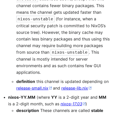
channel contains fewer binary packages. This
means the channel gets updated faster than
(for instance, when a
nixos-unstable
critical security patch is committed to NixOS’s
source tree). However, the binary cache may
contain less binary packages and thus using this
channel may require building more packages
from source than
. This
nixos-unstable
channel is mostly intended for server
environments and as such contains few GUI
applications.
definition
this channel is updated depending on
release-small.nix
and
release-lib.nix
nixos-YY.MM
(where
YY
is a 2-digit year and
MM
is a 2-digit month, such as
nixos-17.03
)
description
These channels are called
stable