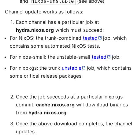
and
(see above)
nixos-unstable
Channel update works as follows:
Each channel has a particular job at
hydra.nixos.org
which must succeed:
For NixOS: the trunk-combined
tested
job, which
contains some automated NixOS tests.
For nixos-small: the unstable-small
tested
job.
For nixpkgs: the trunk
unstable
job, which contains
some critical release packages.
Once the job succeeds at a particular nixpkgs
commit,
cache.nixos.org
will download binaries
from
hydra.nixos.org
.
Once the above download completes, the channel
updates.