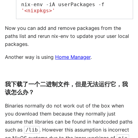
nix-env
-iA
userPackages
-f
'<nixpkgs>'
Now you can add and remove packages from the
paths list and rerun nix-env to update your user local
packages.
Another way is using
Home Manager
.
我下载了一个二进制文件，但是无法运行它，我
该怎么办？
Binaries normally do not work out of the box when
you download them because they normally just
assume that libraries can be found in hardcoded paths
such as
. However this assumption is incorrect
/lib
on NixOS systems due to the inner workings of
-