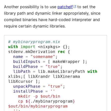
Another possibility is to use
patchelf
to set the
library path and dynamic linker appropriately, since
compiled binaries have hard-coded interpreter and
require certain dynamic libraries.
# mybinaryprogram.nix
with
import
<nixpkgs>
{};
stdenv
.
mkDerivation 
rec
{
name
=
"somename"
;
buildInputs
=
[
 makeWrapper 
];
buildPhase
=
"true"
;
libPath
=
 lib
.
makeLibraryPath 
with
xlibs
;[
 libXrandr libXinerama 
libXcursor 
];
unpackPhase
=
"true"
;
installPhase
=
''
    mkdir -p $out/bin
    cp 
${
./mybinaryprogram
}
$out/bin/mybinaryprogram