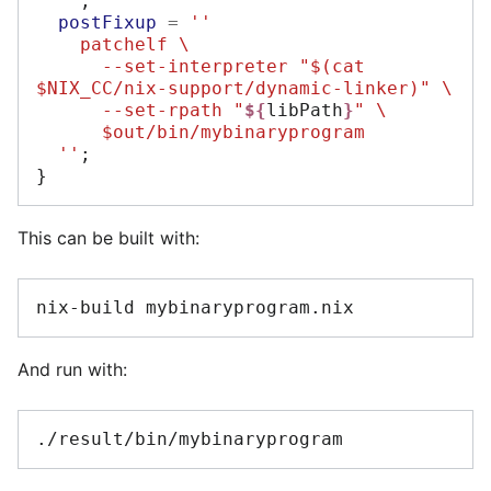
  ''
;
postFixup
=
''
    patchelf \
      --set-interpreter "$(cat 
$NIX_CC/nix-support/dynamic-linker)" \
      --set-rpath "
${
libPath
}
" \
      $out/bin/mybinaryprogram
  ''
;
}
This can be built with:
nix-build
And run with: