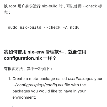
以 root 用户身份运行 nix-build 时，可以使用 --check 标
志：
sudo
nix-build
--check
-A
我如何使用 nix-env 管理软件，就像使用
configuration.nix 一样？
有很多方法，其中一种如下：
Create a meta package called
userPackages
your
~/.config/nixpkgs/config.nix
file with the
packages you would like to have in your
environment: