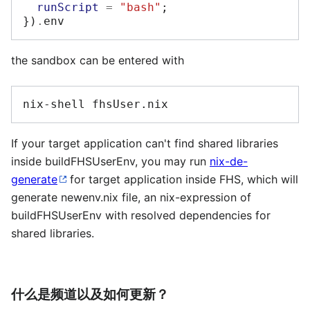
runScript
=
"bash"
;
})
.
the sandbox can be entered with
nix-shell
If your target application can't find shared libraries
inside buildFHSUserEnv, you may run
nix-de-
generate
for target application inside FHS, which will
generate newenv.nix file, an nix-expression of
buildFHSUserEnv with resolved dependencies for
shared libraries.
什么是频道以及如何更新？