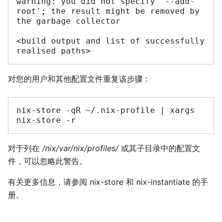
warning:
you
did
not
specify
`
--add-
root
'
;
the
result
might
be
removed
by
the
garbage
collector

<build
output
and
list
of
successfully
realised
对您的用户和其他配置文件重复该步骤：
nix-store
-qR
~/.nix-profile
|
xargs
nix-store
对于列在
/nix/var/nix/profiles/
或其子目录中的配置文
件，可以忽略此警告。
有关更多信息，请参阅 nix-store 和 nix-instantiate 的手
册。