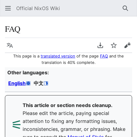
Official NixOS Wiki
Sear
FAQ
Language
Download PDF
Watch
Vie
This page is a
translated version
of the page
FAQ
and the
translation is 40% complete.
Other languages:
English
中文
This article or section needs cleanup.
Please edit the article, paying special
⚟︎
attention to fixing any formatting issues,
inconsistencies, grammar, or phrasing. Make
sure to consult the
Manual of Style
for