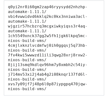
q0yi2nr8i60gm2zap46ryysydd2nhzhp-
automake-1.11.1/

vbi4vwwidvd6kklq2kc0kx3nniwa3acl-
automake-1.11.1/

wjgzir57hcbzrq3mcgxiwkyiqss3r4aq-
automake-1.11.1/

1ch5549xnck37gg2w5fh1jgk6lkpq5mc-
nixos-build-vms/

4cmjlxknzlvcdmfwj0ih0ggqsj5q73hb-
nixos-build-vms/

7fv4kwi5wwwzd11ili3qwg28xrj8rxw2-
nixos-build-vms/

8jij13smq9kdlqv96hm7y8xmbh2c54iy-
nixos-build-vms/

j714mv53xi2j4ab4g2i08knqr137fd6l-
nixos-build-vms/

xvs7y09jf7j48p6l0p87iypgpq470jqw-