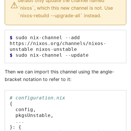
⚠︎
default only update the channel named
`nixos`, which this new channel is not. Use
`nixos-rebuild --upgrade-all` instead.
$ 
sudo
nix-channel
--add
https://nixos.org/channels/nixos-
unstable
$ 
sudo
nix-channel
Then we can import this channel using the angle-
bracket notation to refer to it:
# configuration.nix
{
  config
,
  pkgsUnstable
,
...
}:
{