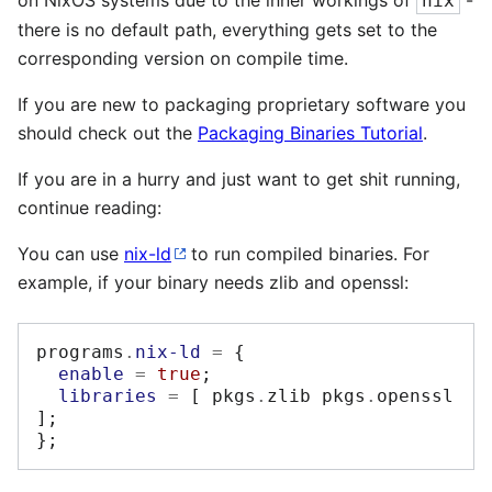
nix
there is no default path, everything gets set to the
corresponding version on compile time.
If you are new to packaging proprietary software you
should check out the
Packaging Binaries Tutorial
.
If you are in a hurry and just want to get shit running,
continue reading:
You can use
nix-ld
to run compiled binaries. For
example, if your binary needs zlib and openssl:
programs
.
nix-ld
=
{
enable
=
true
;
libraries
=
[
 pkgs
.
zlib pkgs
.
openssl 
];
};