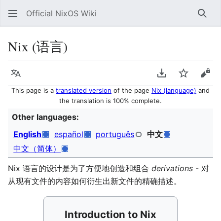
Official NixOS Wiki
Sear
Nix (语言)
Language
Download PDF
Watch
Vie
This page is a
translated version
of the page
Nix (language)
and
the translation is 100% complete.
Other languages:
English
español
português
中文
中文（简体）
Nix 语言的设计是为了方便地创造和组合
derivations
- 对
从现有文件的内容如何衍生出新文件的精确描述。
Introduction to Nix