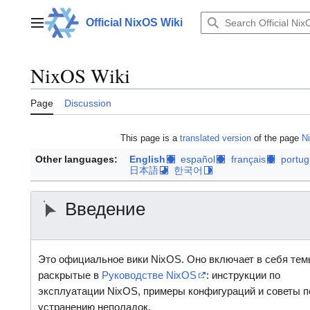
Jump
to
Official NixOS Wiki
Main menu
content
NixOS Wiki
Page
Discussion
This page is a
translated version
of the page
N
Other languages:
English
español
français
portu
日本語
한국어
Введение
Это официальное вики NixOS. Оно включает в себя тем
раскрытые в
Руководстве NixOS
: инструкции по
эксплуатации NixOS, примеры конфигураций и советы п
устранению неполадок.