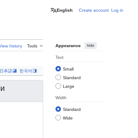
English
Create account
Log in
Appearance
hide
View history
Tools
Text
Small
日本語
한국어
Standard
ми
Large
Width
Standard
Wide