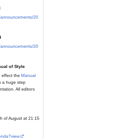
d
og/announcements/20
d
og/announcements/20
ual of Style
 effect the
Manual
is a huge step
ation. All editors
th of August at 21:15
genda?view