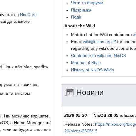
Чати та форуми
Підтримка
ову статтю
Nix Core
Події
льш детального
About the Wiki
Matrix chat for Wiki contributors
#
Email
wiki@nixos.org
for contac
regarding any wiki operational top
Contribute to wiki and NixOS
Manual of Style
і Linux або Mac, зробіть
History of NixOS Wikis
трументів, таких як:
Новини
ача та вмістом
2026-05-30
—
NixOS 26.05 release
, і ви можливо вирішите,
NixOS, а Home Manager та/
Release Notes:
https://nixos.org/bl
, коли ви будете впевнені
26/nixos-2605/