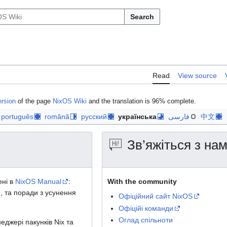
Search
Read
View source
ersion
of the page
NixOS Wiki
and the translation is 96% complete.
português
română
русский
українська
فارسی
中文
Зв’яжіться з на
ені в
NixOS Manual
:
With the community
, та поради з усунення
Офіційний сайт NixOS
Офіційі команди
Оглад спільноти
джері пакунків Nix та