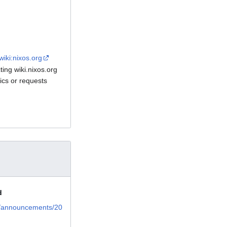
wiki:nixos.org
ting wiki.nixos.org
ics or requests
d
og/announcements/20