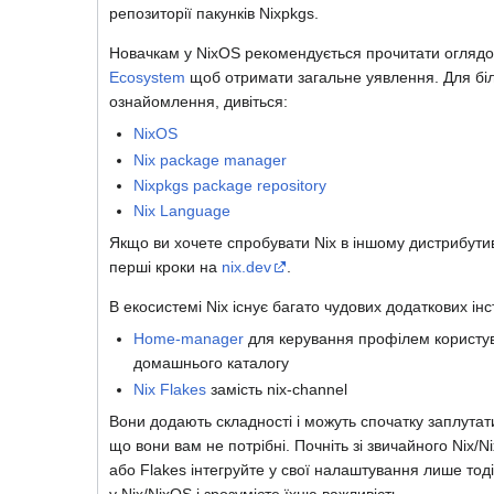
репозиторії пакунків Nixpkgs.
Новачкам у NixOS рекомендується прочитати огляд
Ecosystem
щоб отримати загальне уявлення. Для бі
ознайомлення, дивіться:
NixOS
Nix package manager
Nixpkgs package repository
Nix Language
Якщо ви хочете спробувати Nix в іншому дистрибутив
перші кроки на
nix.dev
.
В екосистемі Nix існує багато чудових додаткових інс
Home-manager
для керування профілем користув
домашнього каталогу
Nix Flakes
замість nix-channel
Вони додають складності і можуть спочатку заплутати
що вони вам не потрібні. Почніть зі звичайного Nix/
або Flakes інтегруйте у свої налаштування лише тоді
у Nix/NixOS і зрозумієте їхню важливість.