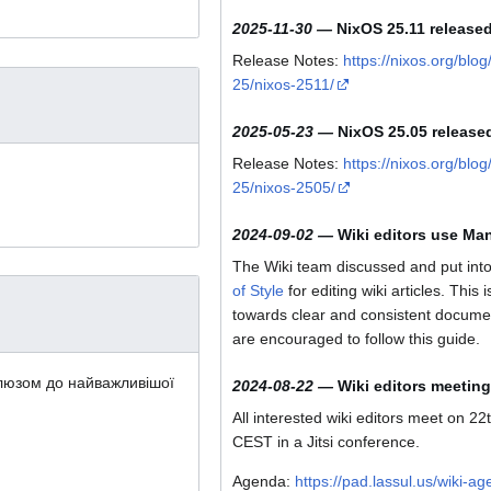
2025-11-30
—
NixOS 25.11 release
Release Notes:
https://nixos.org/bl
25/nixos-2511/
2025-05-23
—
NixOS 25.05 release
Release Notes:
https://nixos.org/bl
25/nixos-2505/
2024-09-02
—
Wiki editors use Man
The Wiki team discussed and put into
of Style
for editing wiki articles. This 
towards clear and consistent document
are encouraged to follow this guide.
шлюзом до найважливішої
2024-08-22
—
Wiki editors meeting
All interested wiki editors meet on 22
CEST in a Jitsi conference.
Agenda:
https://pad.lassul.us/wiki-a