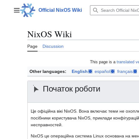
Jump
to
Official NixOS Wiki
Main menu
content
NixOS Wiki
Page
Discussion
This page is a
translated v
Other languages:
English
español
français
Початок роботи
Це офіційна вікі NixOS. Вона включає теми не охопл
посібники користувача NixOS, приклади конфігурацій
несправностей.
NixOS це операційна система Linux основана на мене