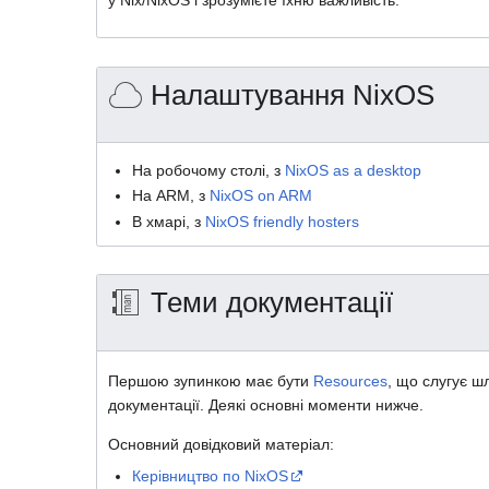
Налаштування NixOS
На робочому столі, з
NixOS as a desktop
На ARM, з
NixOS on ARM
В хмарі, з
NixOS friendly hosters
Теми документації
Першою зупинкою має бути
Resources
, що слугує 
документації. Деякі основні моменти нижче.
Основний довідковий матеріал:
Керівництво по NixOS