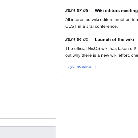
2024-07-05
—
Wiki editors meeting
All interested wiki editors meet on 5th
CEST in a Jitsi conference.
2024-04-01
—
Launch of the wiki
The official NixOS wiki has taken off! 
out why there is a new wiki effort, ch
... усі новини →