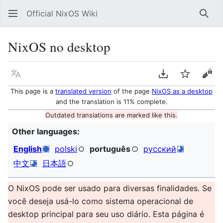
Official NixOS Wiki
Sear
NixOS no desktop
Language
Download PDF
Watch
Vie
This page is a
translated version
of the page
NixOS as a desktop
and the translation is 11% complete.
Outdated translations are marked like this.
Other languages:
English
polski
português
русский
中文
日本語
O NixOS pode ser usado para diversas finalidades. Se
você deseja usá-lo como sistema operacional de
desktop principal para seu uso diário. Esta página é